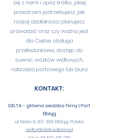
się z nami i opisz krótko, jakiej
przestrzeni potrzebujesz, jaki
rodzaj działalności planujesz
prowadzić oraz czy ważna jest
dla Ciebie obsługa
przeładunkowa, dostęp do
suwnic, wózków widłowych,
nabrzeża portowego lub biura.
KONTAKT:
DELTA - główna siedziba firmy | Port
Elbląg
ul. Niska 6, 82-300 Elbląg, Polska
delta@delta.elblag.pl
tel. +
48 512 418 281